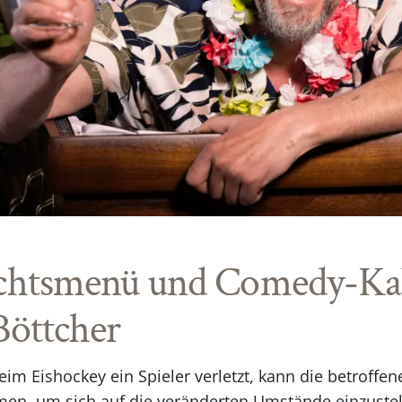
htsmenü und Comedy-Kab
Böttcher
eim Eishockey ein Spieler verletzt, kann die betroffe
men, um sich auf die veränderten Umstände einzustel