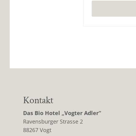
Kontakt
Das Bio Hotel „Vogter Adler“
Ravensburger Strasse 2
88267 Vogt