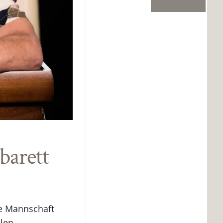
arett
ne Mannschaft
len.