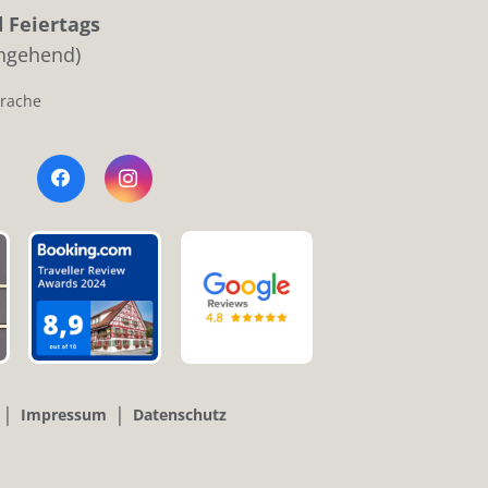
 Feiertags
chgehend)
prache
|
|
Impressum
Datenschutz