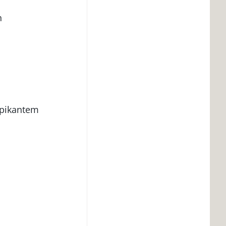
h
 pikantem