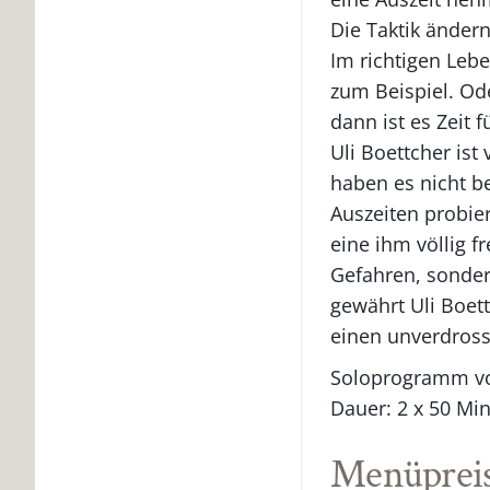
Die Taktik ände
Im richtigen Lebe
zum Beispiel. Od
dann ist es Zeit f
Uli Boettcher ist
haben es nicht b
Auszeiten probier
eine ihm völlig f
Gefahren, sonde
gewährt Uli Boet
einen unverdross
Soloprogramm vo
Dauer: 2 x 50 Mi
Menüprei