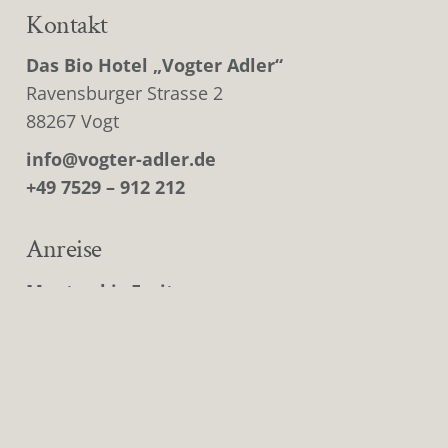
Kontakt
Das Bio Hotel „Vogter Adler“
Ravensburger Strasse 2
88267 Vogt
info@vogter-adler.de
+49 7529 – 912 212
Anreise
Montag bis Freitag
11:30 – 14:00 Uhr
keyboard_arrow_up
17:00 – 21:30 Uhr
Samstag, Sonntag und Feiertags
11:30 – 21:30 Uhr (durchgehend)