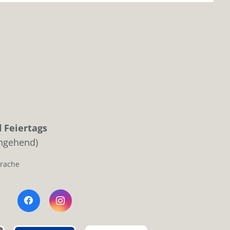
 Feiertags
chgehend)
prache