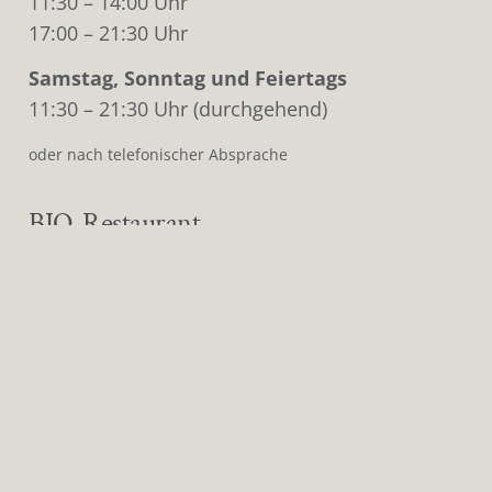
11:30 – 14:00 Uhr
17:00 – 21:30 Uhr
Samstag, Sonntag und Feiertags
11:30 – 21:30 Uhr (durchgehend)
oder nach telefonischer Absprache
BIO-Restaurant
keyboard_arrow_up
Freitag, 13.02.2026 geschlossen
Montag bis Freitag
11:30 – 14:00 Uhr
17:00 – 21:30 Uhr
Samstag, Sonntag und Feiertags
11:30 – 21:30 Uhr (durchgehend)
BIO-Zertifizierung DE-ÖKO-006