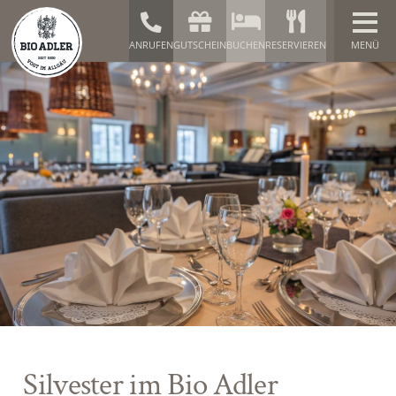
ANRUFEN
GUTSCHEIN
BUCHEN
RESERVIEREN
Silvester im Bio Adler