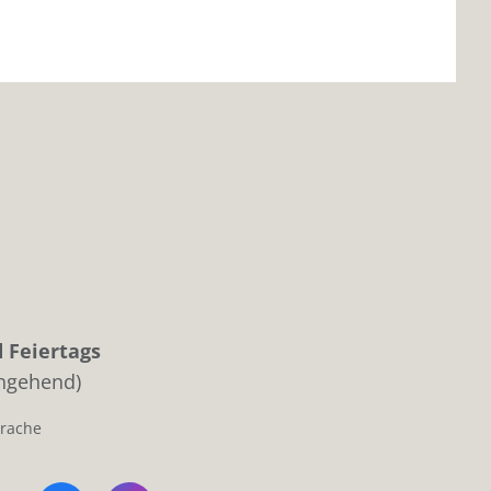
 Feiertags
chgehend)
prache